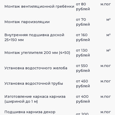
от 80
м.пог
Монтаж вентиляционной гребёнки
рублей
от 70
м²
Монтаж пароизоляции
рублей
Внутренняя подшивка доской
от 160
м²
25×150 мм
рублей
от 130
м²
Монтаж утеплителя 200 мм (4×50)
рублей
от 550
м.пог
Установка водосточного желоба
рублей
от 450
м.пог
Установка водосточной трубы
рублей
Изготовление каркаса карниза
от 400
м.пог
(шириной до 1 м)
рублей
Подшивка карниза декор
м.пог
от 200