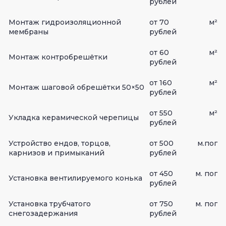
рублей
Монтаж гидроизоляционной
от 70
м²
мембраны
рублей
от 60
м²
Монтаж контробрешётки
рублей
от 160
м²
Монтаж шаговой обрешётки 50×50
рублей
от 550
м²
Укладка керамической черепицы
рублей
Устройство ендов, торцов,
от 500
м.пог
карнизов и примыканий
рублей
от 450
м. пог
Установка вентилируемого конька
рублей
Установка трубчатого
от 750
м. пог
снегозадержания
рублей