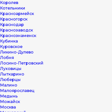
Королев
Котельники
Красноармейск
Красногорск
Краснодар
Краснозаводск
Краснознаменск
Кубинка
Куровское
Ликино-Дулево
Лобня
Лосино-Петровский
Луховицы
Лыткарино
Люберцы
Малино
Малоярославец
Медынь
Можайск
Москва