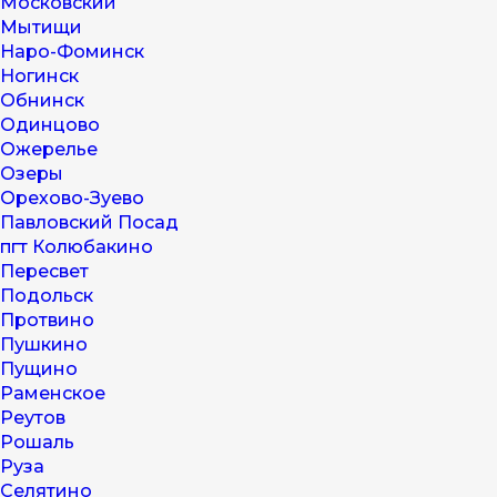
Московский
Мытищи
Наро-Фоминск
Ногинск
Обнинск
Одинцово
Ожерелье
Озеры
Орехово-Зуево
Павловский Посад
пгт Колюбакино
Пересвет
Подольск
Протвино
Пушкино
Пущино
Раменское
Реутов
Рошаль
Руза
Селятино